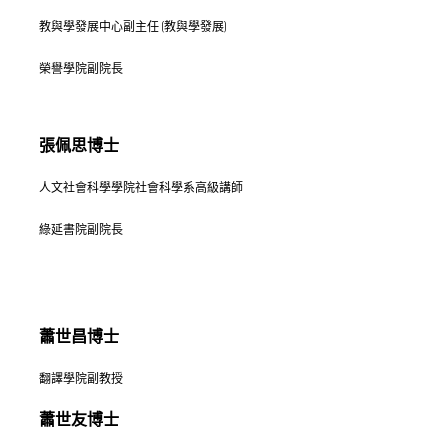
教與學發展中心副主任 (教與學發展
)
榮譽學院副院長
張佩思
博士
人文社會科學學院社會科學系高級講師
綠延書院副院長
蕭世昌博士
翻譯學院副教授
蕭世友
博士