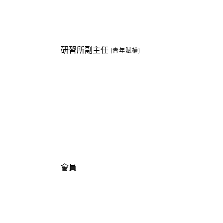
研習所副主任
(
青年
賦權)
會員