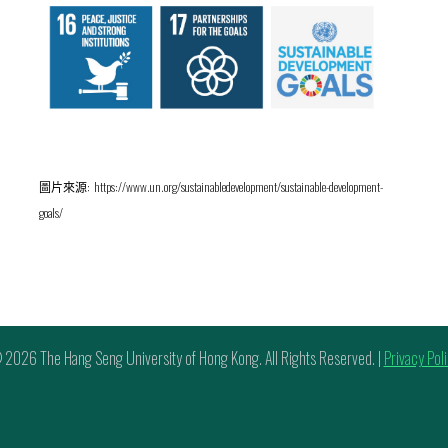
圖片來源:
https://www.un.org/sustainabledevelopment/sustainable-development-
goals/
 2026 The Hang Seng University of Hong Kong. All Rights Reserved. |
Privacy Pol