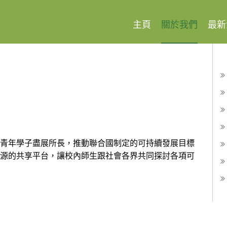
OR YOUTH SUSTAINABILITY LEADERSHIP
sity of Hong Kong
主頁
關於我們
最新
青年學子盡展所長，推動聯合國制定的可持續發展目標
源的共享平台，讓校內師生跟社會各界共同探討各項可