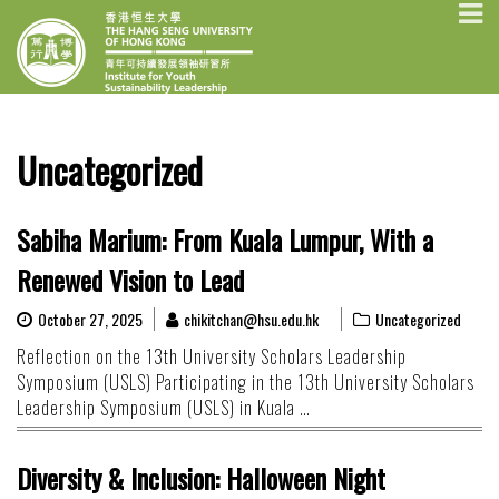
Skip
INSTITUTE FOR
The Hang Seng University of Hong
to
Kong
YOUTH
content
SUSTAINABILITY
LEADERSHIP
Uncategorized
Sabiha Marium: From Kuala Lumpur, With a
Renewed Vision to Lead
October 27, 2025
chikitchan@hsu.edu.hk
Uncategorized
Reflection on the 13th University Scholars Leadership
Symposium (USLS) Participating in the 13th University Scholars
Leadership Symposium (USLS) in Kuala …
Diversity & Inclusion: Halloween Night