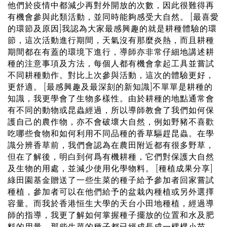
他們於疫情中都減少再對外開放的次數，因此很難得再
有機會參與此類活動，並同時能夠感受大自然。 [最喜愛
的環節及原因]我認為大家最感興趣的就是耕種體驗的環
節，這次活動進行期間，天氣沒有那麼炎熱，而且耕種
期間都在有蓋的環境下進行，導師亦非常仔細地講述耕
種的注意事項及方法，每個人都有機會拿起工具並嘗試
不同耕種動作。對比上次參與活動，這次的體驗更好，
更舒適。 [最感興趣及最深刻的新知識]不單單是耕種的
知識，我更學會了生物多樣性。由於耕種的地點通常會
有不同的動物或昆蟲經過，所以導師教會了我們如何保
護自己的農作物，亦不會破壞大自然，例如野豬不喜歡
吃哪些食物和如何利用不同品種的香草驅趕昆蟲。在學
識分辨香草前，我們會認為在農田附近都有很多野草，
但在了解後，明白到何爲有機耕種，它們對保護大自然
及生物的用處，並減少使用化學物料。 [種植成果分享]
綠田園基金贈送了一些生菜的種子給予參加者回家嘗試
種植，參加者可以在他們給予的盆栽內種植或另外選擇
容量。而我於香港恒生大學的天台小田地種植，經過導
師的指導，我更了解如何掌握種子擺放的位置和水及肥
料的用量，那些生菜的種子都已經成長成一棵棵小苗。