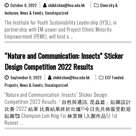
October 6, 2022
chikitchan@hsu.edu.hk
Diversity &
Inclusion
,
News & Events
,
Uncategorized
The Institute for Youth Sustainability Leadership (IYSL), in
partnership with EM-power and Project Ethnic Minority
Empowerment (PEME), will host a …
“Nature and Communication: Insects” Sticker
Design Competition 2022 Results
September 6, 2022
chikitchan@hsu.edu.hk
ECF Funded
Projects
,
News & Events
,
Uncategorized
“Nature and Communication: Insects” Sticker Design
Competition 2022 Results「自然與通訊: 昆蟲篇」貼圖設計
比賽 2022 結果 比賽結果終於出爐!!!今日先共佈最受歡迎
貼圖🥰 Champion:Lam King Fai 林景輝 (入圍作品5) 1st
Runner …