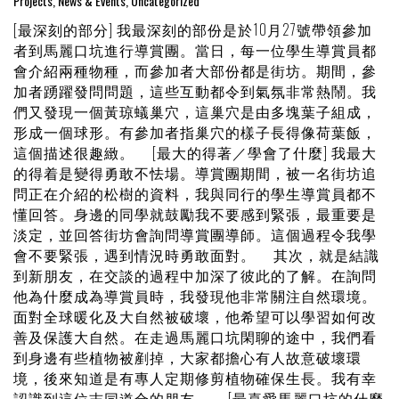
Projects
,
News & Events
,
Uncategorized
[最深刻的部分] 我最深刻的部份是於10月27號帶領參加
者到馬麗口坑進行導賞團。當日，每一位學生導賞員都
會介紹兩種物種，而參加者大部份都是街坊。期間，參
加者踴躍發問問題，這些互動都令到氣氛非常熱鬧。我
們又發現一個黃琼蟻巢穴，這巢穴是由多塊葉子組成，
形成一個球形。有參加者指巢穴的樣子長得像荷葉飯，
這個描述很趣緻。 [最大的得著／學會了什麼] 我最大
的得着是變得勇敢不怯場。導賞團期間，被一名街坊追
問正在介紹的松樹的資料，我與同行的學生導賞員都不
懂回答。身邊的同學就鼓勵我不要感到緊張，最重要是
淡定，並回答街坊會詢問導賞團導師。這個過程令我學
會不要緊張，遇到情況時勇敢面對。 其次，就是結識
到新朋友，在交談的過程中加深了彼此的了解。在詢問
他為什麼成為導賞員時，我發現他非常關注自然環境。
面對全球暖化及大自然被破壞，他希望可以學習如何改
善及保護大自然。在走過馬麗口坑閑聊的途中，我們看
到身邊有些植物被剷掉，大家都擔心有人故意破壞環
境，後來知道是有專人定期修剪植物確保生長。我有幸
認識到這位志同道合的朋友。 [最喜愛馬麗口坑的什麼